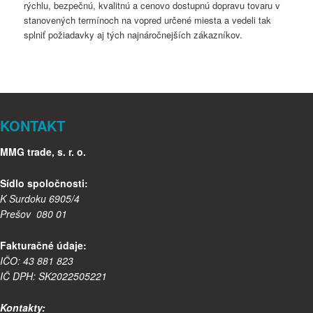
rýchlu, bezpečnú, kvalitnú a cenovo dostupnú dopravu tovaru v
stanovených termínoch na vopred určené miesta a vedeli tak
splniť požiadavky aj tých najnáročnejších zákazníkov.
KONTAKT
MMG trade, s. r. o.
Sídlo spoločnosti:
K Surdoku 6905/4
Prešov 080 01
Fakturačné údaje:
IČO: 43 881 823
IČ DPH: SK2022505221
Kontakty: