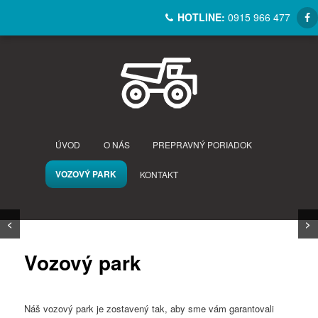
HOTLINE:
0915 966 477
ÚVOD
O NÁS
PREPRAVNÝ PORIADOK
VOZOVÝ PARK
KONTAKT
ŠIROKÝ VOZOVÝ PARK
ŠIROKÝ VOZOVÝ PARK
ŠIROKÝ VOZOVÝ PARK
<
>
Vozový park
Náš vozový park je zostavený tak, aby sme vám garantovali