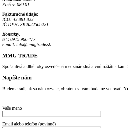
Prešov 080 01
Fakturačné údaje:
IČO: 43 881 823
IČ DPH: SK2022505221
Kontakty:
tel.: 0915 966 477
e-mail: info@mmgtrade.sk
MMG TRADE
Spoľahlivá a dlhé roky osvedčená medzinárodná a vnútroštátna kami
Napíšte nám
Budeme radi, ak sa nám ozvete, obratom sa vám budeme venovať.
N
Vaše meno
Email alebo telefón (povinné)