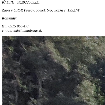
IČ DPH: SK2022505221
Zápis v ORSR Prešov, oddiel: Sro, vložka č. 19527/P.
Kontakty:
tel.: 0915 966 477
e-mail: info@mmgtrade.sk