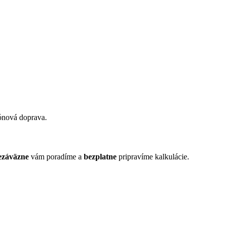
ónová doprava.
ezáväzne
vám poradíme a
bezplatne
pripravíme kalkulácie.