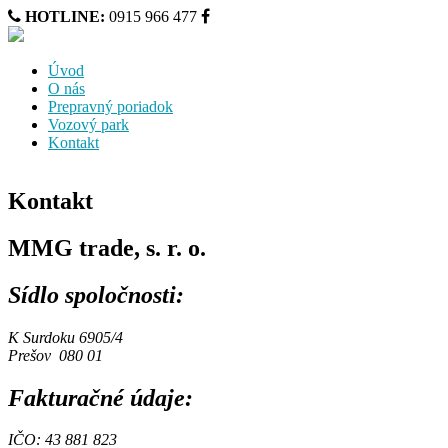
HOTLINE:
0915 966 477
Úvod
O nás
Prepravný poriadok
Vozový park
Kontakt
Kontakt
MMG trade, s. r. o.
Sídlo spoločnosti:
K Surdoku 6905/4
Prešov 080 01
Fakturačné údaje:
IČO: 43 881 823