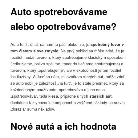
Auto spotrebovávame
alebo opotrebovávame?
Auto totiž, či už sa nám to páči alebo nie, je
spotrebný tovar v
tom čistom slova zmysle
. Na prvý pohľad sa môže zdať, že je
rozdiel medzi tovarom, ktorý spotrebujeme klasickým spôsobom
(jedlo zjeme, palivo spálime, toner do tlačiarne spotrebujeme) a
tovarom, ktorý „opotrebujeme“, ale v skutočnosti je ten rozdiel
iba iluzívny. Aj keď sa nám, milovníkom starých áut, môže zdať,
že automobil je záležitosť „na furt“, je to stále predmet, ktorý sa
každodenným používaním opotrebováva a jeho cena
„spotrebováva“, teda klesá, prípadne u tých
starších áut
,
dochádza k zlyhávaniu komponent a zvýšené náklady na servis
„dorazia“ sumu nákladov.
Nové autá a ich hodnota