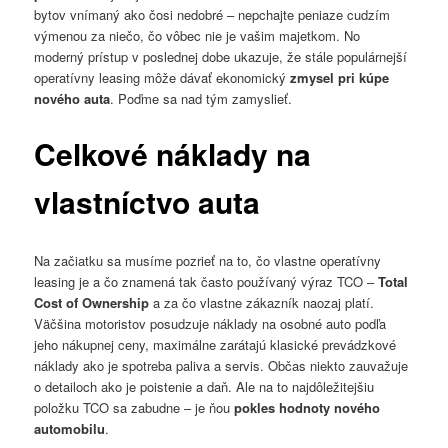
bytov vnímaný ako čosi nedobré – nepchajte peniaze cudzím
výmenou za niečo, čo vôbec nie je vašim majetkom. No
moderný prístup v poslednej dobe ukazuje, že stále populárnejší
operatívny leasing môže dávať ekonomický
zmysel pri kúpe
nového auta
. Poďme sa nad tým zamyslieť.
Celkové náklady na
vlastníctvo auta
Na začiatku sa musíme pozrieť na to, čo vlastne operatívny
leasing je a čo znamená tak často používaný výraz TCO –
Total
Cost of Ownership
a za čo vlastne zákazník naozaj platí.
Väčšina motoristov posudzuje náklady na osobné auto podľa
jeho nákupnej ceny, maximálne zarátajú klasické prevádzkové
náklady ako je spotreba paliva a servis. Občas niekto zauvažuje
o detailoch ako je poistenie a daň. Ale na to najdôležitejšiu
položku TCO sa zabudne – je ňou
pokles hodnoty nového
automobilu
.