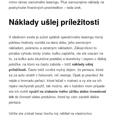
mimo rámec samotného leasingu. Plus samozrejme náklady na
poskytnutie finančných prostriedkov – teda úrok.
Náklady ušlej príležitosti
V ideálnom svete je súčet splátok operatívneho leasingu rovný
poklesu hodnoty vozidla za danú dobu, jeho servisným
nákladom, poisteniu a ostatným nákladom. Zákazníkovi to
prináša výhodu istoty (viete, koľko zaplatíte, nie ste viazaní na
to, za koľko auto skutočne predáte) a teoreticky i úsporu v ďalšej
položke, na ktorú sa často zabúda – totiž
náklady ušlej
príležitosti
.
Často totiž vzniká mylný dojem, že peniaze, ktoré
sa za auto utratili v hotovosti, nič nestoja. Opak je pravdou! Ak
nejde o hromadu peňazí, ktoré ležali v matraci a vy ste sa ich
nijako nechystali použiť, tak možno, ale v každom inom prípade
ste ich mohli
využiť na získanie iného úžitku alebo investovať
ich
do činnosti alebo produktov, ktoré by vám zarobili ďalšie
peniaze.
Určite ste získali teraz trochu iný náhľad na vlastníctvo