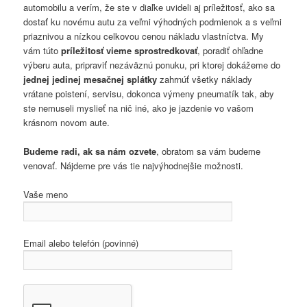
automobilu a verím, že ste v diaľke uvideli aj príležitosť, ako sa
dostať ku novému autu za veľmi výhodných podmienok a s veľmi
priaznivou a nízkou celkovou cenou nákladu vlastníctva. My
vám túto
príležitosť vieme sprostredkovať
, poradiť ohľadne
výberu auta, pripraviť nezáväznú ponuku, pri ktorej dokážeme do
jednej jedinej mesačnej splátky
zahrnúť všetky náklady
vrátane poistení, servisu, dokonca výmeny pneumatík tak, aby
ste nemuseli myslieť na nič iné, ako je jazdenie vo vašom
krásnom novom aute.
Budeme radi, ak sa nám ozvete
, obratom sa vám budeme
venovať. Nájdeme pre vás tie najvýhodnejšie možnosti.
Vaše meno
Email alebo telefón (povinné)