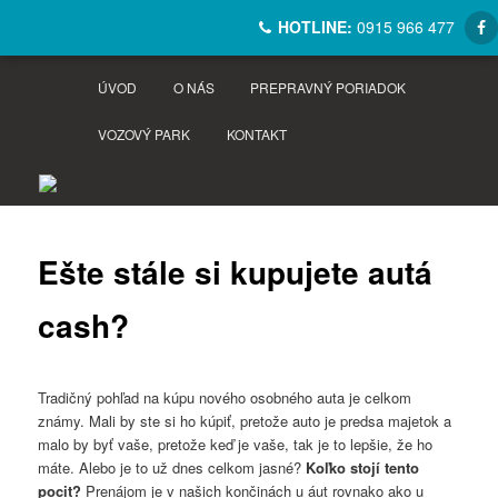
HOTLINE:
0915 966 477
ÚVOD
O NÁS
PREPRAVNÝ PORIADOK
VOZOVÝ PARK
KONTAKT
ŠIROKÝ VOZOVÝ PARK
Ešte stále si kupujete autá
cash?
Tradičný pohľad na kúpu nového osobného auta je celkom
známy. Mali by ste si ho kúpiť, pretože auto je predsa majetok a
malo by byť vaše, pretože keď je vaše, tak je to lepšie, že ho
máte. Alebo je to už dnes celkom jasné?
Koľko stojí tento
pocit?
Prenájom je v našich končinách u áut rovnako ako u