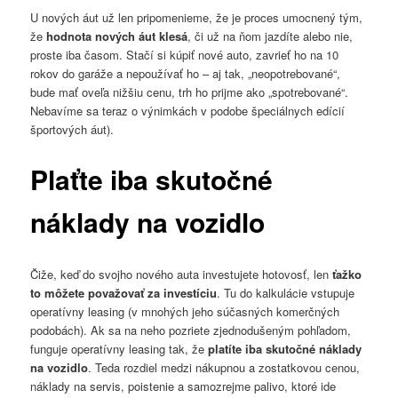
U nových áut už len pripomenieme, že je proces umocnený tým,
že
hodnota nových áut klesá
, či už na ňom jazdíte alebo nie,
proste iba časom. Stačí si kúpiť nové auto, zavrieť ho na 10
rokov do garáže a nepoužívať ho – aj tak, „neopotrebované“,
bude mať oveľa nižšiu cenu, trh ho prijme ako „spotrebované“.
Nebavíme sa teraz o výnimkách v podobe špeciálnych edícií
športových áut).
Plaťte iba skutočné
náklady na vozidlo
Čiže, keď do svojho nového auta investujete hotovosť, len
ťažko
to môžete považovať za investíciu
. Tu do kalkulácie vstupuje
operatívny leasing (v mnohých jeho súčasných komerčných
podobách). Ak sa na neho pozriete zjednodušeným pohľadom,
funguje operatívny leasing tak, že
platíte iba skutočné náklady
na vozidlo
. Teda rozdiel medzi nákupnou a zostatkovou cenou,
náklady na servis, poistenie a samozrejme palivo, ktoré ide